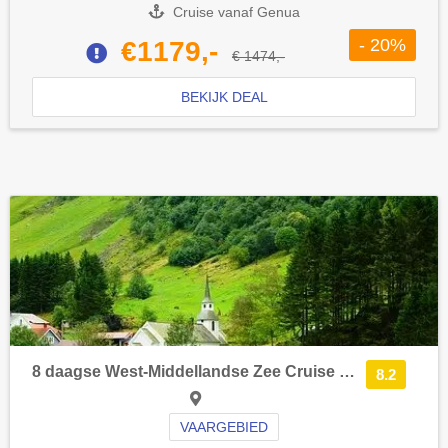
Cruise vanaf Genua
- 20%
€1179,-
€ 1474,-
BEKIJK DEAL
8 daagse West-Middellandse Zee Cruise met de Costa Smeralda vanuit Barcelona langs Spanje, Italië en Frankrijk
8.2
VAARGEBIED