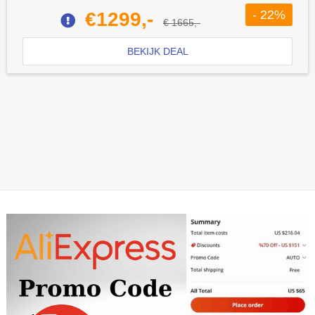
- 22%
€1299,-
€ 1665,-
BEKIJK DEAL