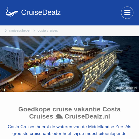
CruiseDealz
cruiseschepen
costa cruises
Goedkope cruise vakantie Costa
Cruises 🛳️ CruiseDealz.nl
Costa Cruises heerst de wateren van de Middellandse Zee. Als
grootste cruiseaanbieder heeft zij de meest uiteenlopende