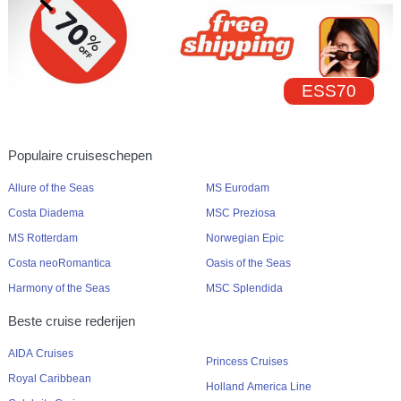
ESS70
Populaire cruiseschepen
Allure of the Seas
MS Eurodam
Costa Diadema
MSC Preziosa
MS Rotterdam
Norwegian Epic
Costa neoRomantica
Oasis of the Seas
Harmony of the Seas
MSC Splendida
Beste cruise rederijen
AIDA Cruises
Princess Cruises
Royal Caribbean
Holland America Line