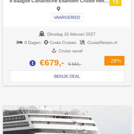
8 daagse Canarische Eilanden Cruise met de Costa Smeralda vanuit Santa Cruz de Tenerife langs Canarische Eilanden en Portugal
7.6
VAARGEBIED
Dinsdag 16 februari 2027
8 Dagen
Costa Cruises
CruiseReizen.nl
Cruise vanaf
- 28%
€679,-
€ 943,-
BEKIJK DEAL