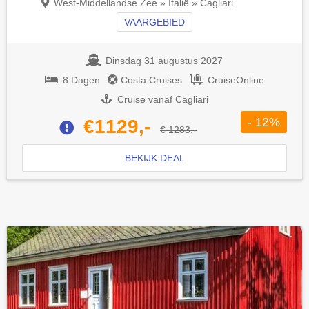
West-Middellandse Zee » Italië » Cagliari
VAARGEBIED
Dinsdag 31 augustus 2027
8 Dagen
Costa Cruises
CruiseOnline
Cruise vanaf Cagliari
- 12%
€1129,-
€ 1283,-
BEKIJK DEAL