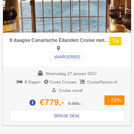
8 daagse Canarische Eilanden Cruise met de Costa Smeralda vanuit Las Palmas langs Canarische Eilanden, Spanje en Portugal
7.8
VAARGEBIED
Woensdag 27 januari 2027
8 Dagen
Costa Cruises
CruiseReizen.nl
Cruise vanaf
- 22%
€779,-
€ 999,-
BEKIJK DEAL