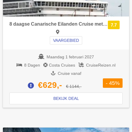
8 daagse Canarische Eilanden Cruise met de Costa Smeralda vanuit Santa Cruz de Tenerife langs Canarische Eilanden en Spanje
7.7
VAARGEBIED
Maandag 1 februari 2027
8 Dagen
Costa Cruises
CruiseReizen.nl
Cruise vanaf
- 45%
€629,-
€ 1144,-
BEKIJK DEAL