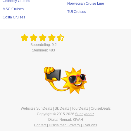
Celebrity Cruises
Norwegian Cruise Line
MSC Cruises
TUI Cruises
Costa Cruises
Beoordeling: 9.2
Stemmen: 483
Websites
SunDealz
|
SkiDealz
|
TourDealz
|
CruiseDealz
Copyright © 2015-2026
Sunnydealz
Digital Nomad: KIVAH
Contact | Disclaimer | Privacy | Over ons