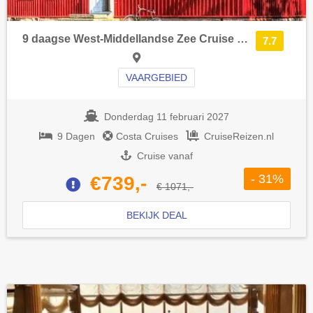
9 daagse West-Middellandse Zee Cruise met de Costa Smeralda vanuit Civitavecchia (Rome) langs Italië, Frankrijk en Spanje
7.7
VAARGEBIED
Donderdag 11 februari 2027
9 Dagen
Costa Cruises
CruiseReizen.nl
Cruise vanaf
- 31%
€739,-
€ 1071,-
BEKIJK DEAL