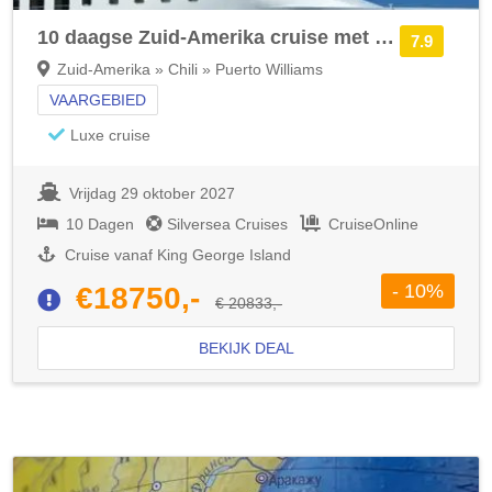
10 daagse Zuid-Amerika cruise met de Silver Endeavour
7.9
Zuid-Amerika » Chili » Puerto Williams
VAARGEBIED
Luxe cruise
Vrijdag 29 oktober 2027
10 Dagen
Silversea Cruises
CruiseOnline
Cruise vanaf King George Island
- 10%
€18750,-
€ 20833,-
BEKIJK DEAL