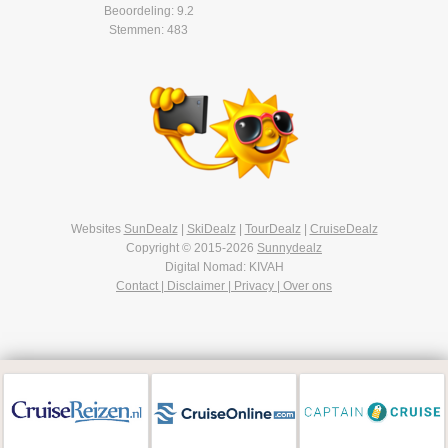
Beoordeling: 9.2
Stemmen: 483
Websites
SunDealz
|
SkiDealz
|
TourDealz
|
CruiseDealz
Copyright © 2015-2026
Sunnydealz
Digital Nomad: KIVAH
Contact | Disclaimer | Privacy | Over ons