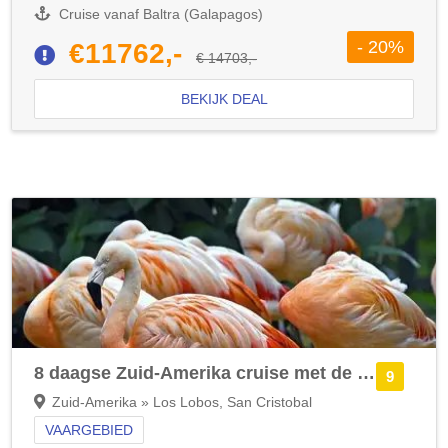
Cruise vanaf Baltra (Galapagos)
- 20%
€11762,-
€ 14703,-
BEKIJK DEAL
8 daagse Zuid-Amerika cruise met de Silver Origin
9
Zuid-Amerika » Los Lobos, San Cristobal
VAARGEBIED