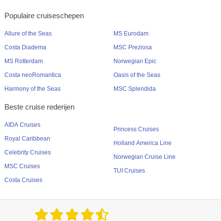
Populaire cruiseschepen
Allure of the Seas
MS Eurodam
Costa Diadema
MSC Preziosa
MS Rotterdam
Norwegian Epic
Costa neoRomantica
Oasis of the Seas
Harmony of the Seas
MSC Splendida
Beste cruise rederijen
AIDA Cruises
Princess Cruises
Royal Caribbean
Holland America Line
Celebrity Cruises
Norwegian Cruise Line
MSC Cruises
TUI Cruises
Costa Cruises