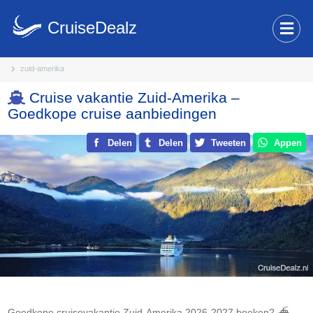
CruiseDealz
zuid-amerika
Cruise vakantie Zuid-Amerika –
Goedkope cruise aanbiedingen
Delen
Delen
Tweeten
Appen
Goedkope cruisevakantie Zuid-Amerika 2026-2027 boeken? ⛴