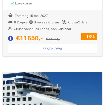
Luxe cruise
Zaterdag 15 mei 2027
8 Dagen
Silversea Cruises
CruiseOnline
Cruise vanaf Los Lobos, San Cristobal
- 18%
€11650,-
€ 14207,-
BEKIJK DEAL