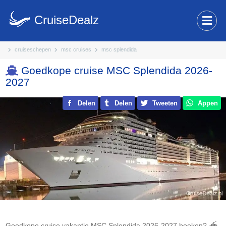
CruiseDealz
cruiseschepen
msc cruises
msc splendida
Goedkope cruise MSC Splendida 2026-
2027
Delen
Delen
Tweeten
Appen
Goedkope cruise vakantie MSC Splendida 2026-2027 boeken? ⛴