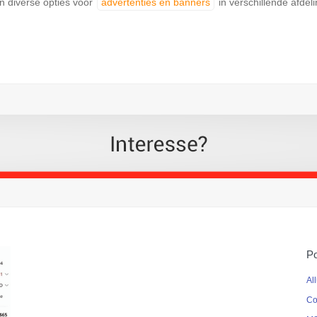
n diverse opties voor
advertenties en banners
in verschillende afdel
Po
Al
Co