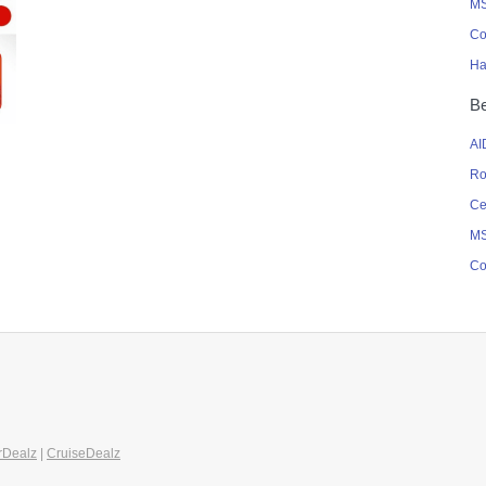
MS
Co
Ha
Be
AI
Ro
Ce
MS
Co
rDealz
|
CruiseDealz