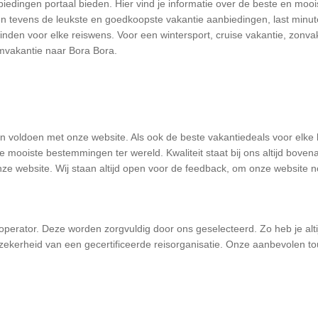
iedingen portaal bieden. Hier vind je informatie over de beste en moo
n tevens de leukste en goedkoopste vakantie aanbiedingen, last minute
den voor elke reiswens. Voor een wintersport, cruise vakantie, zonvak
omvakantie naar Bora Bora.
en voldoen met onze website. Als ook de beste vakantiedeals voor elke
de mooiste bestemmingen ter wereld. Kwaliteit staat bij ons altijd bov
onze website. Wij staan altijd open voor de feedback, om onze website 
ouroperator. Deze worden zorgvuldig door ons geselecteerd. Zo heb je al
ekerheid van een gecertificeerde reisorganisatie. Onze aanbevolen to