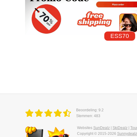
ESS70
Beoordeling: 9.2
Stemmen: 483
Websites
SunDealz
|
SkiDealz
|
Tou
Copyright © 2015-2026
Sunnydealz