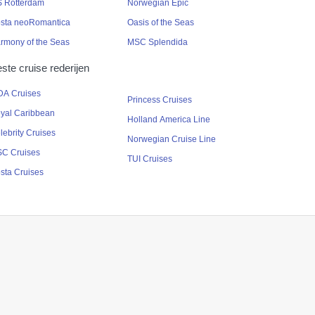
 Rotterdam
Norwegian Epic
sta neoRomantica
Oasis of the Seas
rmony of the Seas
MSC Splendida
ste cruise rederijen
DA Cruises
Princess Cruises
yal Caribbean
Holland America Line
lebrity Cruises
Norwegian Cruise Line
C Cruises
TUI Cruises
sta Cruises