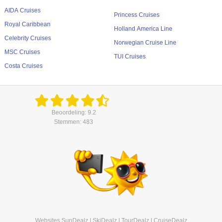
AIDA Cruises
Princess Cruises
Royal Caribbean
Holland America Line
Celebrity Cruises
Norwegian Cruise Line
MSC Cruises
TUI Cruises
Costa Cruises
Beoordeling: 9.2
Stemmen: 483
Websites
SunDealz
|
SkiDealz
|
TourDealz
|
CruiseDealz