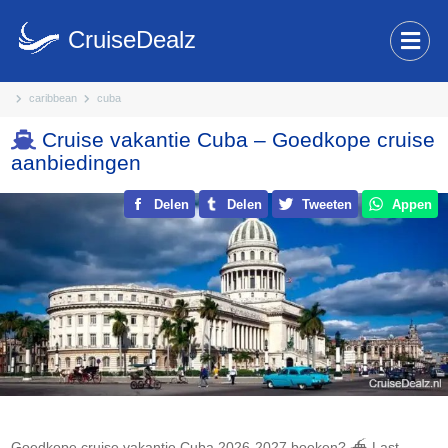
CruiseDealz
caribbean
cuba
Cruise vakantie Cuba – Goedkope cruise
aanbiedingen
Delen
Delen
Tweeten
Appen
Goedkope cruise vakantie Cuba 2026-2027 boeken? ⛴ Last