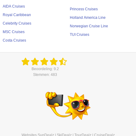
AIDA Cruises
Princess Cruises
Royal Caribbean
Holland America Line
Celebrity Cruises
Norwegian Cruise Line
MSC Cruises
TUI Cruises
Costa Cruises
Beoordeling: 9.2
Stemmen: 483
Websites
SunDealz
|
SkiDealz
|
TourDealz
|
CruiseDealz