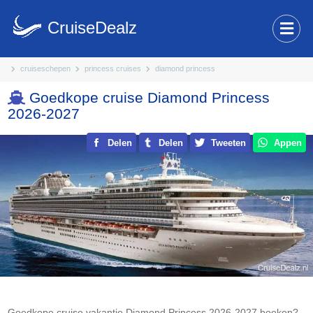
CruiseDealz
cruiseschepen
princess cruises
diamond princess
Goedkope cruise Diamond Princess
2026-2027
Delen
Delen
Tweeten
Appen
Goedkope cruise vakantie Diamond Princess 2026-2027 boeken?