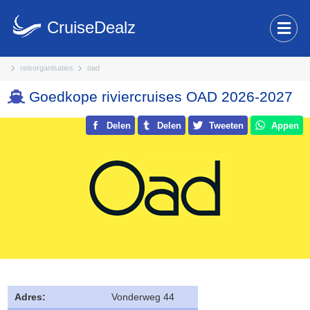
CruiseDealz
reisorganisaties
oad
Goedkope riviercruises OAD 2026-2027
Delen
Delen
Tweeten
Appen
Adres:
Vonderweg 44