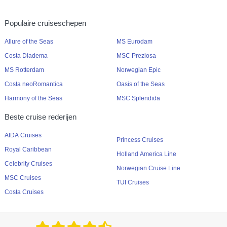
Populaire cruiseschepen
Allure of the Seas
MS Eurodam
Costa Diadema
MSC Preziosa
MS Rotterdam
Norwegian Epic
Costa neoRomantica
Oasis of the Seas
Harmony of the Seas
MSC Splendida
Beste cruise rederijen
AIDA Cruises
Princess Cruises
Royal Caribbean
Holland America Line
Celebrity Cruises
Norwegian Cruise Line
MSC Cruises
TUI Cruises
Costa Cruises