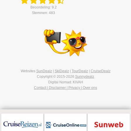
Beoordeling: 9.2
Stemmen: 483
Websites
SunDealz
|
SkiDealz
|
TourDealz
|
CruiseDealz
Copyright © 2015-2026
Sunnydealz
Digital Nomad: KIVAH
Contact | Disclaimer | Privacy | Over ons