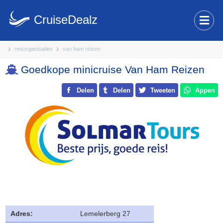
CruiseDealz
reisorganisaties
van ham reizen
Goedkope minicruise Van Ham Reizen
Delen
Delen
Tweeten
Appen
Adres:
Lemelerberg 27