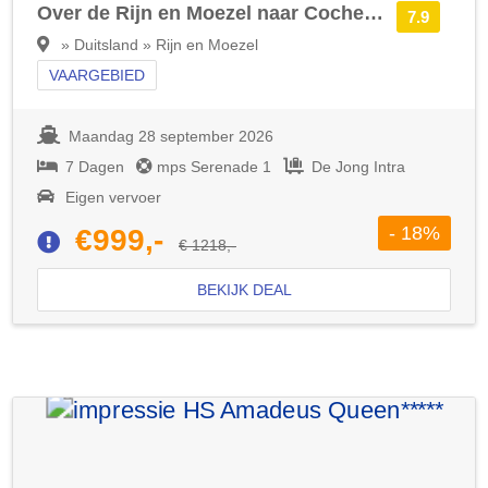
Over de Rijn en Moezel naar Cochem en Boppard met mps Serenade 1
7.9
» Duitsland » Rijn en Moezel
VAARGEBIED
Maandag 28 september 2026
7 Dagen
mps Serenade 1
De Jong Intra
Eigen vervoer
- 18%
€999,-
€ 1218,-
BEKIJK DEAL