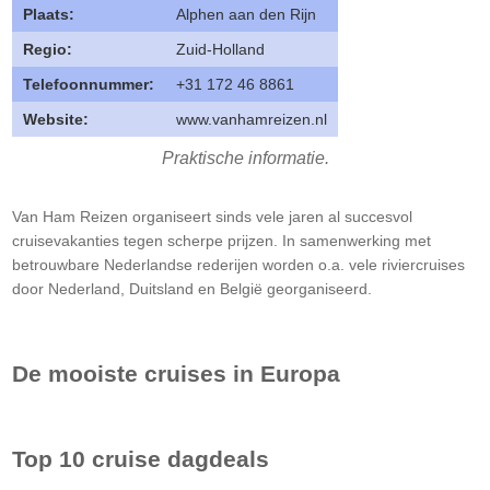
Plaats:
Alphen aan den Rijn
Regio:
Zuid-Holland
Telefoonnummer:
+31 172 46 8861
Website:
www.vanhamreizen.nl
Praktische informatie.
Van Ham Reizen organiseert sinds vele jaren al succesvol
cruisevakanties tegen scherpe prijzen. In samenwerking met
betrouwbare Nederlandse rederijen worden o.a. vele riviercruises
door Nederland, Duitsland en België georganiseerd.
De mooiste cruises in Europa
Top 10 cruise dagdeals