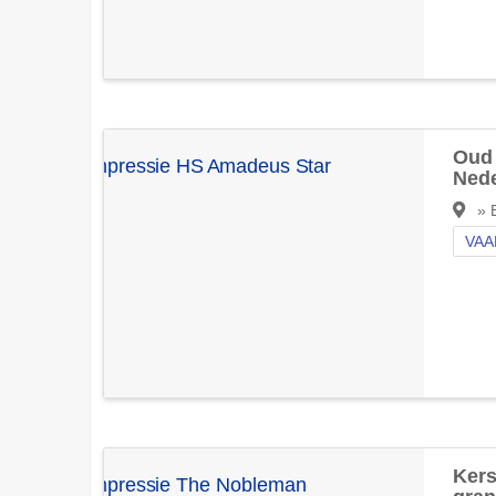
Oud 
Ned
» B
VAA
Kers