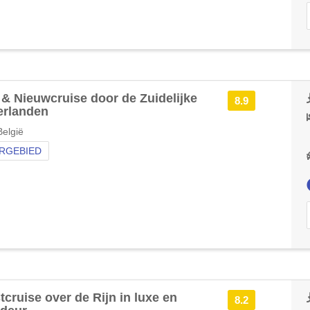
& Nieuwcruise door de Zuidelijke
8.9
erlanden
elgië
RGEBIED
tcruise over de Rijn in luxe en
8.2