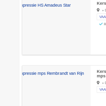
Kers
» D
VAA
R
Kers
mps 
» D
VAA