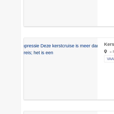
Kers
» F
VAA