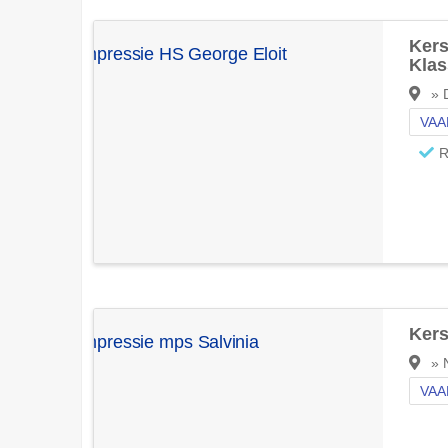
Kers
Klas
» D
VAA
R
Kers
» 
VAA