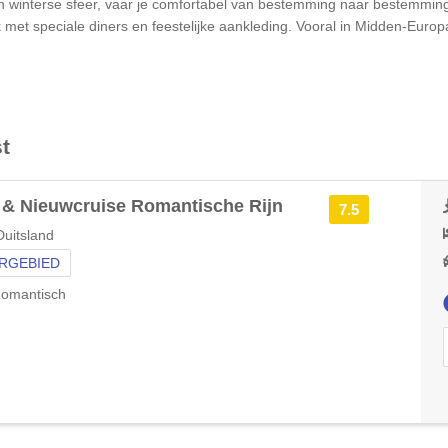
ng en winterse sfeer, vaar je comfortabel van bestemming naar bestemmi
met speciale diners en feestelijke aankleding. Vooral in Midden-Europa 
t
& Nieuwcruise Romantische Rijn
7.5
uitsland
RGEBIED
omantisch