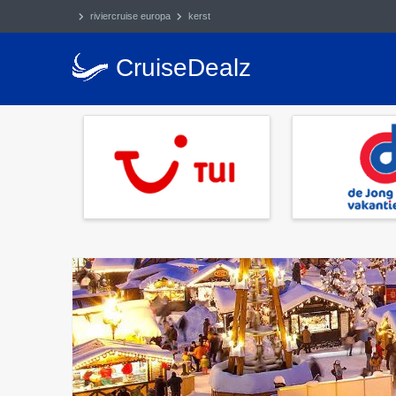
riviercruise europa
kerst
CruiseDealz