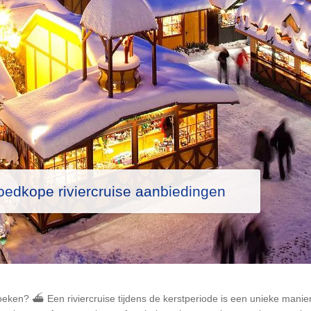
oedkope riviercruise aanbiedingen
oeken? ⛴ Een riviercruise tijdens de kerstperiode is een unieke manie