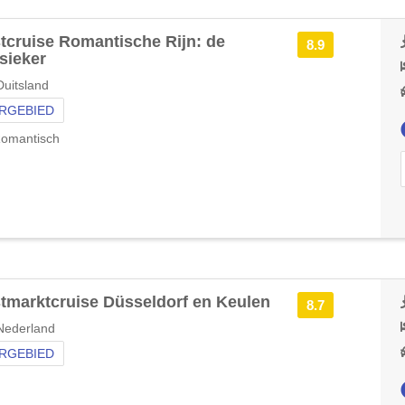
tcruise Romantische Rijn: de
8.9
sieker
uitsland
RGEBIED
omantisch
tmarktcruise Düsseldorf en Keulen
8.7
Nederland
RGEBIED