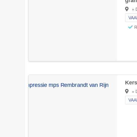
gran
» D
VAA
R
Kers
» D
VAA