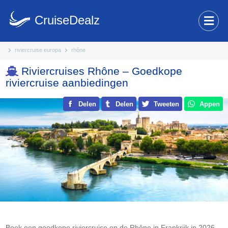
CruiseDealz
riviercruise europa
rhône
Riviercruises Rhône – Goedkope
riviercruise aanbiedingen
Delen
Delen
Tweeten
Appen
Boek een goedkope riviercruise op de Rhône in Frankrijk in 2026-