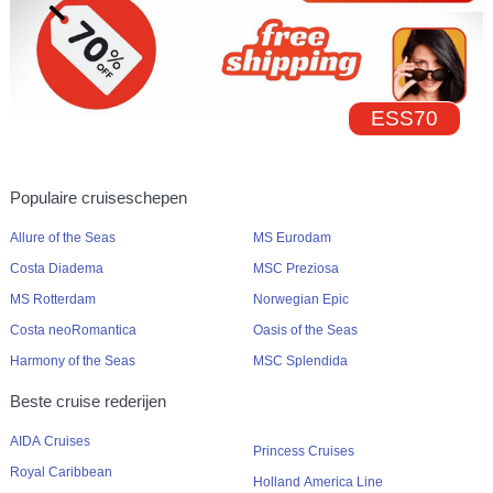
ESS70
Populaire cruiseschepen
Allure of the Seas
MS Eurodam
Costa Diadema
MSC Preziosa
MS Rotterdam
Norwegian Epic
Costa neoRomantica
Oasis of the Seas
Harmony of the Seas
MSC Splendida
Beste cruise rederijen
AIDA Cruises
Princess Cruises
Royal Caribbean
Holland America Line